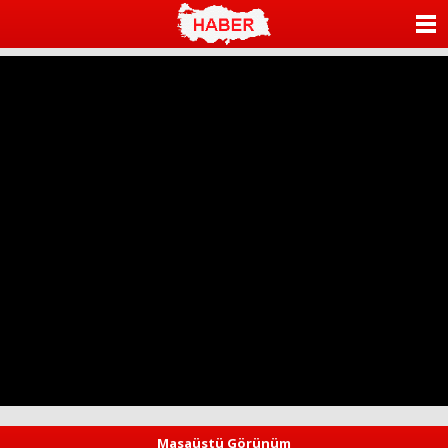
ANASAYFA
KATEGORİLER
YAZARLAR
ANKETLER
FOTO GALERİ
VİDEO GALERİ
KÜNYE
İLETİŞİM
Masaüstü Görünüm