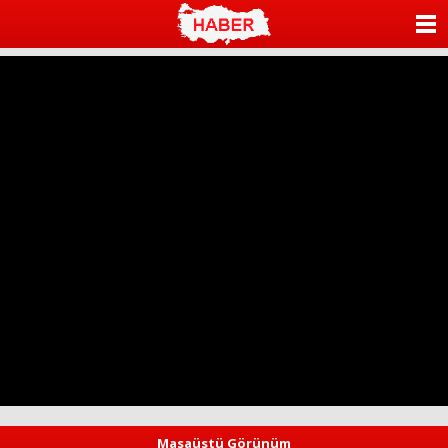
ANASAYFA
KATEGORİLER
YAZARLAR
ANKETLER
FOTO GALERİ
VİDEO GALERİ
KÜNYE
İLETİŞİM
Masaüstü Görünüm