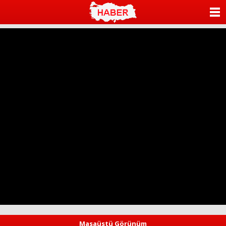
ANASAYFA
KATEGORİLER
YAZARLAR
ANKETLER
FOTO GALERİ
VİDEO GALERİ
KÜNYE
İLETİŞİM
Masaüstü Görünüm