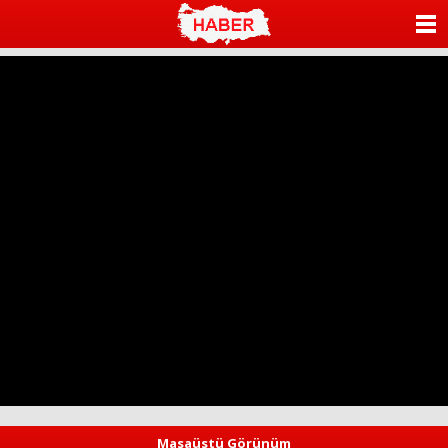
ANASAYFA
KATEGORİLER
YAZARLAR
ANKETLER
FOTO GALERİ
VİDEO GALERİ
KÜNYE
İLETİŞİM
Masaüstü Görünüm