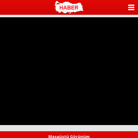
ANASAYFA
KATEGORİLER
YAZARLAR
ANKETLER
FOTO GALERİ
VİDEO GALERİ
KÜNYE
İLETİŞİM
Masaüstü Görünüm