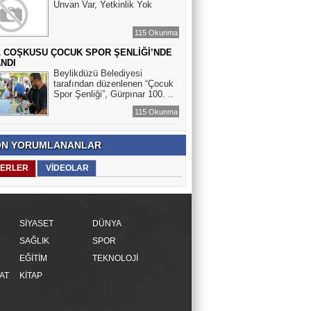
Ünvan Var, Yetkinlik Yok
115 Okunma
L COŞKUSU ÇOCUK SPOR ŞENLİĞİ’NDE
NDI
Beylikdüzü Belediyesi
tarafından düzenlenen “Çocuk
Spor Şenliği”, Gürpınar 100. ..
115 Okunma
N YORUMLANANLAR
ERLER
VİDEOLAR
SİYASET
DÜNYA
SAĞLIK
SPOR
EĞİTİM
TEKNOLOJİ
AT
KİTAP