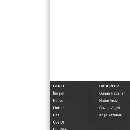
GENEL
HABERLER
İletişim
Günün Haberleri
Künye
Haber Arşivi
Linkler
Gazete Arşivi
Rss
Köşe Yazarları
Üye Ol
Üye Girişi