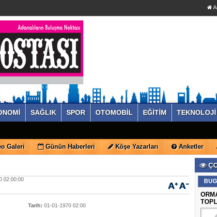
A
ONOMİ
SAĞLIK
SPOR
OTOMOBİL
EĞİTİM
TEKNOLOJİ
o Galeri
Günün Haberleri
Köşe Yazarları
Anketler
ÇO
 02:00:00
BUG
ORMA
TOPL
Tarih:
01-01-1970 02:00