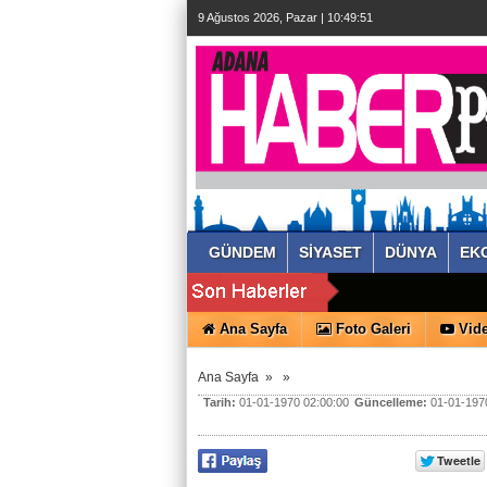
9 Ağustos 2026, Pazar | 10:49:51
GÜNDEM
SİYASET
DÜNYA
EK
Ana Sayfa
Foto Galeri
Vide
Ana Sayfa
»
»
Tarih:
01-01-1970 02:00:00
Güncelleme:
01-01-1970