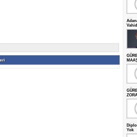
Adana
Vahid
GÜRE
eri
MAAŞ
GÜRE
ZOR
Diplo
Yok