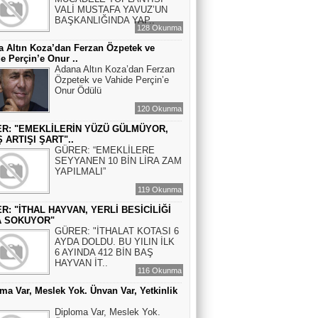
VALİ MUSTAFA YAVUZ’UN
BAŞKANLIĞINDA YAP..
128 Okunma
 Altın Koza’dan Ferzan Özpetek ve
e Perçin’e Onur ..
Adana Altın Koza’dan Ferzan
Özpetek ve Vahide Perçin’e
Onur Ödülü
120 Okunma
R: "EMEKLİLERİN YÜZÜ GÜLMÜYOR,
 ARTIŞI ŞART"..
GÜRER: “EMEKLİLERE
SEYYANEN 10 BİN LİRA ZAM
YAPILMALI”
119 Okunma
R: "İTHAL HAYVAN, YERLİ BESİCİLİĞİ
A SOKUYOR"
GÜRER: "İTHALAT KOTASI 6
AYDA DOLDU. BU YILIN İLK
6 AYINDA 412 BİN BAŞ
HAYVAN İT..
116 Okunma
ma Var, Meslek Yok. Ünvan Var, Yetkinlik
Diploma Var, Meslek Yok.