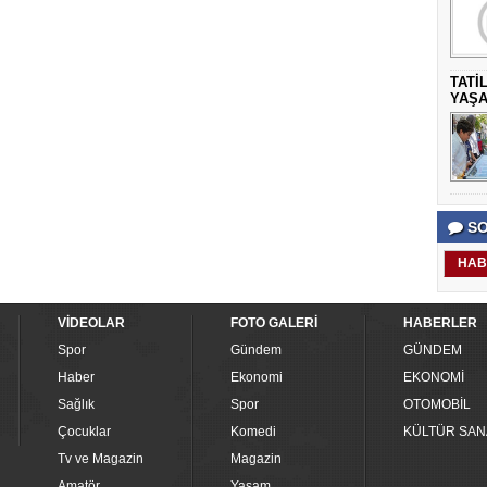
TATİ
YAŞA
SO
HAB
VİDEOLAR
FOTO GALERİ
HABERLER
Spor
Gündem
GÜNDEM
Haber
Ekonomi
EKONOMİ
Sağlık
Spor
OTOMOBİL
Çocuklar
Komedi
KÜLTÜR SAN
Tv ve Magazin
Magazin
Amatör
Yaşam