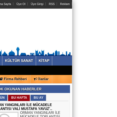
na Sayfa
Üye Ol
Üye Girişi
RSS
Reklam
KÜLTÜR SANAT
KİTAP
Firma Rehberi
İlanlar
K OKUNAN HABERLER
ÜN
BU HAFTA
BU AY
N YANGINLARI İLE MÜCADELE
ANTISI VALİ MUSTAFA YAVUZ’..
ORMAN YANGINLARI İLE
MÜCADELE TOPLANTISI