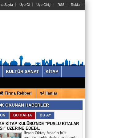
na Sayfa
Üye Ol
Üye Girişi
RSS
Reklam
KÜLTÜR SANAT
KİTAP
Firma Rehberi
İlanlar
K OKUNAN HABERLER
ÜN
BU HAFTA
BU AY
KA KİTAP KULÜBÜ'NDE "PUSLU KITALAR
SI" ÜZERİNE EDEBİ..
İhsan Oktay Anar'ın kült
romanı, farklı ıbakış açılarıyla