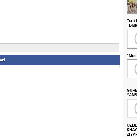
Yeni 
TBMM’
“Mısı
eri
GÜRE
YANS
ÖZBE
KHAY
ZİYAR