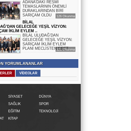
ADANA’DAKİ RESMÎ
TEMASLARININ ÖNEMLİ
DURAKLARINDAN BİRİ
SARIÇAM OLDU
126 Okunma
BİLAL
AĞ’DAN GELECEĞE YEŞİL VİZYON:
ÇAM İKLİM EYLEM ..
BİLAL ULUDAĞ’DAN
GELECEĞE YEŞİL VİZYON:
SARIÇAM İKLİM EYLEM
PLANI MECLİSTEN GEÇT..
121 Okunma
N YORUMLANANLAR
ERLER
VİDEOLAR
SİYASET
DÜNYA
SAĞLIK
SPOR
EĞİTİM
TEKNOLOJİ
AT
KİTAP