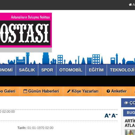
A
ONOMİ
SAĞLIK
SPOR
OTOMOBİL
EĞİTİM
TEKNOLOJİ
o Galeri
Günün Haberleri
Köşe Yazarları
Anketler
ÇO
 02:00:00
BUG
ARTİ
ATLA
Tarih:
01-01-1970 02:00