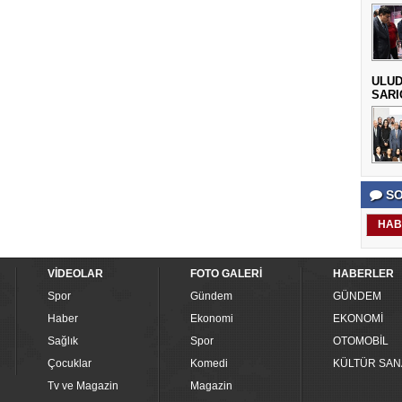
ULUD
SARI
SO
HAB
VİDEOLAR
FOTO GALERİ
HABERLER
Spor
Gündem
GÜNDEM
Haber
Ekonomi
EKONOMİ
Sağlık
Spor
OTOMOBİL
Çocuklar
Komedi
KÜLTÜR SAN
Tv ve Magazin
Magazin