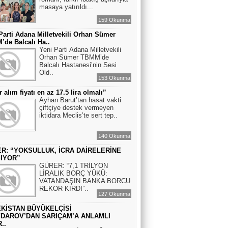
masaya yatırıldı...
159 Okunma
Parti Adana Milletvekili Orhan Sümer
de Balcalı Ha..
Yeni Parti Adana Milletvekili
Orhan Sümer TBMM’de
Balcalı Hastanesi’nin Sesi
Old..
153 Okunma
r alım fiyatı en az 17.5 lira olmalı”
Ayhan Barut’tan hasat vakti
çiftçiye destek vermeyen
iktidara Meclis’te sert tep..
140 Okunma
R: “YOKSULLUK, İCRA DAİRELERİNE
IYOR”
GÜRER: “7,1 TRİLYON
LİRALIK BORÇ YÜKÜ:
VATANDAŞIN BANKA BORCU
REKOR KIRDI”..
127 Okunma
KİSTAN BÜYÜKELÇİSİ
DAROV’DAN SARIÇAM’A ANLAMLI
..