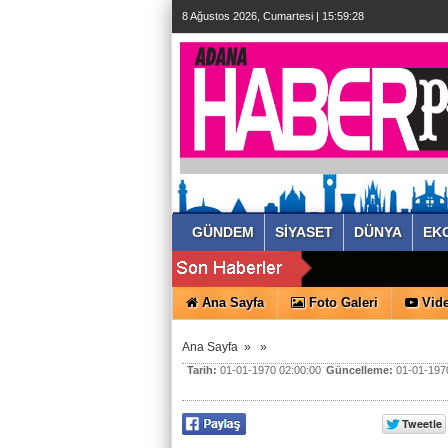
8 Ağustos 2026, Cumartesi | 15:59:29
GÜNDEM
SİYASET
DÜNYA
EK
Ana Sayfa
Foto Galeri
Vide
Ana Sayfa
»
»
Tarih:
01-01-1970 02:00:00
Güncelleme:
01-01-1970