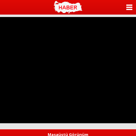
ANASAYFA
KATEGORİLER
YAZARLAR
ANKETLER
FOTO GALERİ
VİDEO GALERİ
KÜNYE
İLETİŞİM
Masaüstü Görünüm