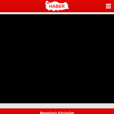
ANASAYFA
KATEGORİLER
YAZARLAR
ANKETLER
FOTO GALERİ
VİDEO GALERİ
KÜNYE
İLETİŞİM
Masaüstü Görünüm