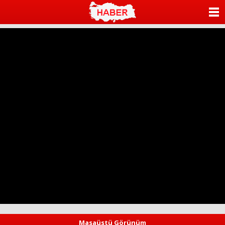
ANASAYFA
KATEGORİLER
YAZARLAR
ANKETLER
FOTO GALERİ
VİDEO GALERİ
KÜNYE
İLETİŞİM
Masaüstü Görünüm