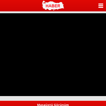
ANASAYFA
KATEGORİLER
YAZARLAR
ANKETLER
FOTO GALERİ
VİDEO GALERİ
KÜNYE
İLETİŞİM
Masaüstü Görünüm