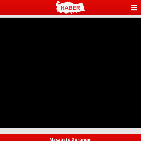
ANASAYFA
KATEGORİLER
YAZARLAR
ANKETLER
FOTO GALERİ
VİDEO GALERİ
KÜNYE
İLETİŞİM
Masaüstü Görünüm