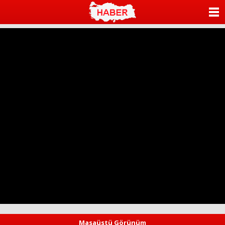
ANASAYFA
KATEGORİLER
YAZARLAR
ANKETLER
FOTO GALERİ
VİDEO GALERİ
KÜNYE
İLETİŞİM
Masaüstü Görünüm