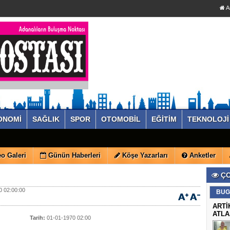
A
ONOMİ
SAĞLIK
SPOR
OTOMOBİL
EĞİTİM
TEKNOLOJİ
o Galeri
Günün Haberleri
Köşe Yazarları
Anketler
ÇO
 02:00:00
BUG
ARTİ
ATLA
Tarih:
01-01-1970 02:00