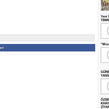
Yeni 
TBMM’
“Mısı
eri
GÜRE
YANS
ÖZBE
KHAY
ZİYAR