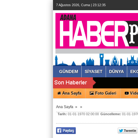
7 Ağustos 2026, Cuma | 23:12:36
GÜNDEM
SİYASET
DÜNYA
EK
Ana Sayfa
Foto Galeri
Vide
Ana Sayfa
»
»
Tarih:
01-01-1970 02:00:00
Güncelleme:
01-01-1970