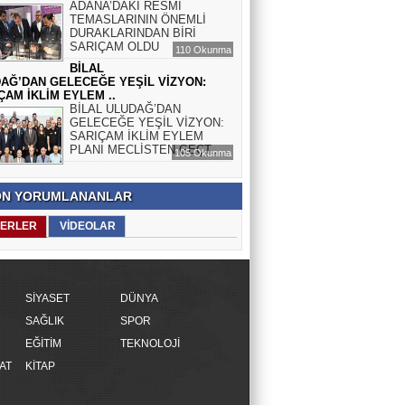
ADANA’DAKİ RESMÎ
TEMASLARININ ÖNEMLİ
DURAKLARINDAN BİRİ
SARIÇAM OLDU
110 Okunma
BİLAL
AĞ’DAN GELECEĞE YEŞİL VİZYON:
ÇAM İKLİM EYLEM ..
BİLAL ULUDAĞ’DAN
GELECEĞE YEŞİL VİZYON:
SARIÇAM İKLİM EYLEM
PLANI MECLİSTEN GEÇT..
105 Okunma
N YORUMLANANLAR
ERLER
VİDEOLAR
SİYASET
DÜNYA
SAĞLIK
SPOR
EĞİTİM
TEKNOLOJİ
AT
KİTAP