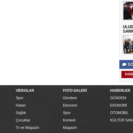
ULUD
SARI
SO
HAB
VİDEOLAR
FOTO GALERİ
HABERLER
Spor
Gündem
GÜNDEM
Haber
Ekonomi
EKONOMİ
Sağlık
Spor
OTOMOBİL
Çocuklar
Komedi
KÜLTÜR SAN
Tv ve Magazin
Magazin