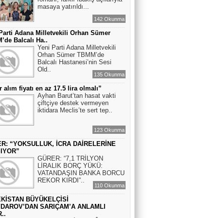
masaya yatırıldı...
142 Okunma
Parti Adana Milletvekili Orhan Sümer
de Balcalı Ha..
Yeni Parti Adana Milletvekili
Orhan Sümer TBMM’de
Balcalı Hastanesi’nin Sesi
Old..
135 Okunma
r alım fiyatı en az 17.5 lira olmalı”
Ayhan Barut’tan hasat vakti
çiftçiye destek vermeyen
iktidara Meclis’te sert tep..
123 Okunma
R: “YOKSULLUK, İCRA DAİRELERİNE
IYOR”
GÜRER: “7,1 TRİLYON
LİRALIK BORÇ YÜKÜ:
VATANDAŞIN BANKA BORCU
REKOR KIRDI”..
110 Okunma
KİSTAN BÜYÜKELÇİSİ
DAROV’DAN SARIÇAM’A ANLAMLI
..