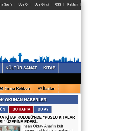
na Sayfa
Üye Ol
Üye Girişi
RSS
Reklam
KÜLTÜR SANAT
KİTAP
Firma Rehberi
İlanlar
K OKUNAN HABERLER
ÜN
BU HAFTA
BU AY
KA KİTAP KULÜBÜ'NDE "PUSLU KITALAR
SI" ÜZERİNE EDEBİ..
İhsan Oktay Anar'ın kült
romanı, farklı ıbakış açılarıyla