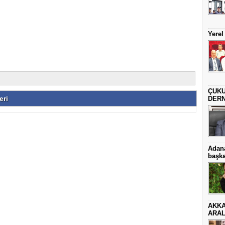
Yere
ÇUKU
eri
DERN
Adana
başka
AKKA
ARAL