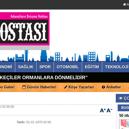
A
ONOMİ
SAĞLIK
SPOR
OTOMOBİL
EĞİTİM
TEKNOLOJİ
"KEÇİLER ORMANLARA DÖNMELİDİR”
o Galeri
Günün Haberleri
Köşe Yazarları
Anketler
ÇO
 02:00:00
BUG
50 it
Tarih:
01-01-1970 02:00