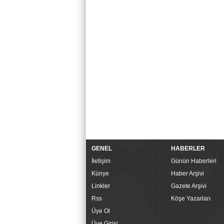
GENEL
HABERLER
İletişim
Günün Haberleri
Künye
Haber Arşivi
Linkler
Gazete Arşivi
Rss
Köşe Yazarları
Üye Ol
Üye Girişi