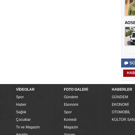
AOSB,
SO
HAB
VİDEOLAR
FOTO GALERİ
HABERLER
Spor
Gündem
GÜNDEM
Haber
Ekonomi
EKONOMİ
Sağlık
Spor
OTOMOBİL
Çocuklar
Komedi
KÜLTÜR SAN
Tv ve Magazin
Magazin
Amatör
Yaşam