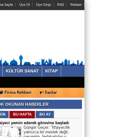
na Sayfa
Üye Ol
Üye Girişi
RSS
Reklam
KÜLTÜR SANAT
KİTAP
Firma Rehberi
İlanlar
K OKUNAN HABERLER
ÜN
BU HAFTA
BU AY
faiyeci yemin ederek görevine başladı
Güngör Geçer: “İtfaiyecilik
yalnızca bir meslek değil,
cesaretin, fedakarlığın v..