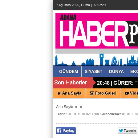
7 Ağustos 2026, Cuma | 02:52:30
GÜNDEM
SİYASET
DÜNYA
EK
GÜRER: 
20:48 |
Ana Sayfa
Foto Galeri
Vide
Ana Sayfa
»
»
Tarih:
01-01-1970 02:00:00
Güncelleme:
01-01-1970