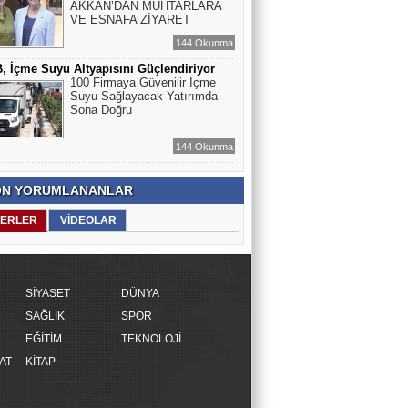
AKKAN’DAN MUHTARLARA
VE ESNAFA ZİYARET
144 Okunma
 İçme Suyu Altyapısını Güçlendiriyor
100 Firmaya Güvenilir İçme
Suyu Sağlayacak Yatırımda
Sona Doğru
144 Okunma
N YORUMLANANLAR
ERLER
VİDEOLAR
SİYASET
DÜNYA
SAĞLIK
SPOR
EĞİTİM
TEKNOLOJİ
AT
KİTAP