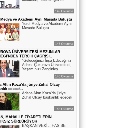
149 Okunma
l Medya ve Akademi Aynı Masada Buluştu
Yerel Medya ve Akademi Aynı
Masada Buluştu
147 Okunma
ROVA ÜNİVERSİTESİ MEZUNLAR
EĞİ'NDEN TERCİH ÇAĞRISI..
"Geleceğinizi İnşa Edeceğiniz
Adres: Çukurova Üniversitesi,
Yaşamınızı Zenginleş..
145 Okunma
 Altın Koza’da jüriye Zuhal Olcay
nlık edecek..
Adana Altın Koza’da jüriye
Zuhal Olcay başkanlık edecek
145 Okunma
N, MAHALLE ZİYARETLERİNİ
IKSIZ SÜRDÜRÜYOR
BAŞKAN VEKİLİ HASİBE