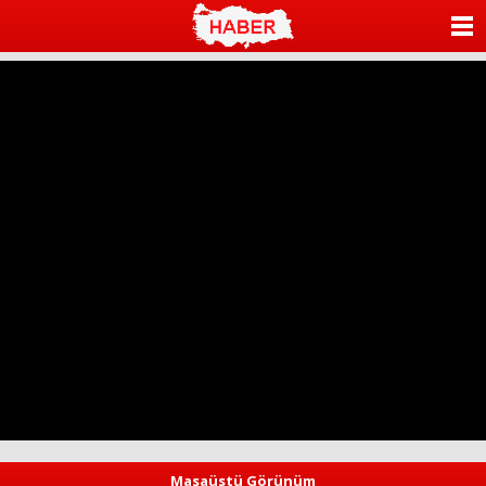
ANASAYFA
KATEGORİLER
YAZARLAR
ANKETLER
FOTO GALERİ
VİDEO GALERİ
KÜNYE
İLETİŞİM
Masaüstü Görünüm