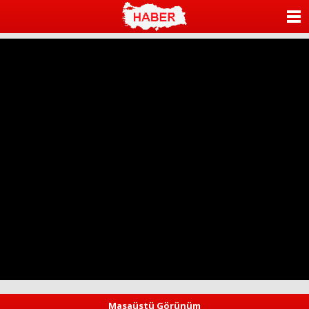
ANASAYFA
KATEGORİLER
YAZARLAR
ANKETLER
FOTO GALERİ
VİDEO GALERİ
KÜNYE
İLETİŞİM
Masaüstü Görünüm