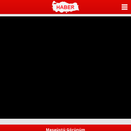
ANASAYFA
KATEGORİLER
YAZARLAR
ANKETLER
FOTO GALERİ
VİDEO GALERİ
KÜNYE
İLETİŞİM
Masaüstü Görünüm