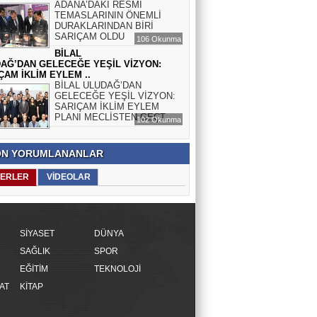
ADANA’DAKİ RESMÎ
TEMASLARININ ÖNEMLİ
DURAKLARINDAN BİRİ
SARIÇAM OLDU
106 Okunma
BİLAL
AĞ’DAN GELECEĞE YEŞİL VİZYON:
ÇAM İKLİM EYLEM ..
BİLAL ULUDAĞ’DAN
GELECEĞE YEŞİL VİZYON:
SARIÇAM İKLİM EYLEM
PLANI MECLİSTEN GEÇT..
102 Okunma
N YORUMLANANLAR
ERLER
VİDEOLAR
SİYASET
DÜNYA
SAĞLIK
SPOR
EĞİTİM
TEKNOLOJİ
AT
KİTAP