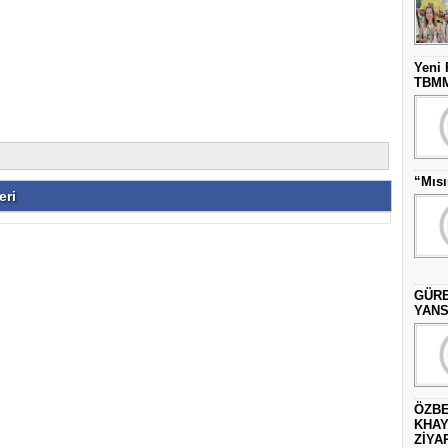
Yeni 
TBMM’
“Mısı
eri
GÜRE
YANS
ÖZBE
KHAY
ZİYAR