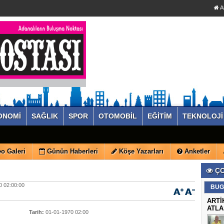
A
ONOMİ
SAĞLIK
SPOR
OTOMOBİL
EĞİTİM
TEKNOLOJİ
o Galeri
Günün Haberleri
Köşe Yazarları
Anketler
ÇO
 02:00:00
BUG
ARTİ
ATLA
Tarih:
01-01-1970 02:00