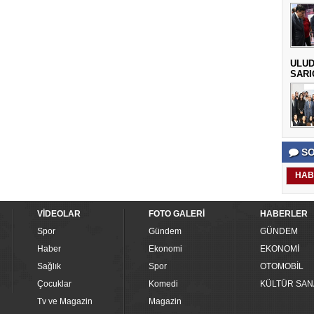
ULUD
SARI
SO
HAB
VİDEOLAR
FOTO GALERİ
HABERLER
Spor
Gündem
GÜNDEM
Haber
Ekonomi
EKONOMİ
Sağlık
Spor
OTOMOBİL
Çocuklar
Komedi
KÜLTÜR SAN
Tv ve Magazin
Magazin