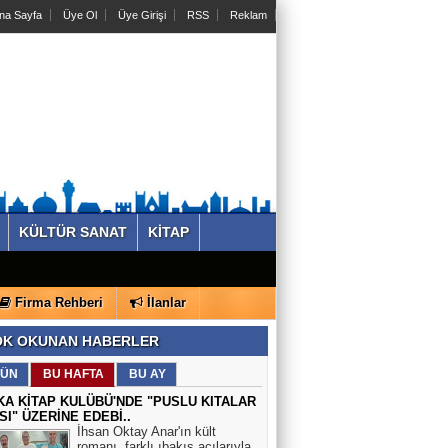
na Sayfa
Üye Ol
Üye Girişi
RSS
Reklam
KÜLTÜR SANAT
KİTAP
Firma Rehberi
İlanlar
K OKUNAN HABERLER
ÜN
BU HAFTA
BU AY
KA KİTAP KULÜBÜ'NDE "PUSLU KITALAR
SI" ÜZERİNE EDEBİ..
İhsan Oktay Anar'ın kült
romanı, farklı ıbakış açılarıyla