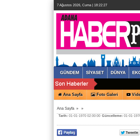
7 Ağustos 2026, Cuma | 18:22:27
GÜNDEM
SİYASET
DÜNYA
EK
Ana Sayfa
Foto Galeri
Vide
Ana Sayfa
»
»
Tarih:
01-01-1970 02:00:00
Güncelleme:
01-01-1970