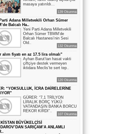
masaya yatırıldı...
139 Okunma
Parti Adana Milletvekili Orhan Sümer
de Balcalı Ha..
Yeni Parti Adana Milletvekili
Orhan Sümer TBMM’de
Balcalı Hastanesi’nin Sesi
Old..
132 Okunma
r alım fiyatı en az 17.5 lira olmalı”
Ayhan Barut’tan hasat vakti
çiftçiye destek vermeyen
iktidara Meclis’te sert tep..
120 Okunma
R: “YOKSULLUK, İCRA DAİRELERİNE
IYOR”
GÜRER: “7,1 TRİLYON
LİRALIK BORÇ YÜKÜ:
VATANDAŞIN BANKA BORCU
REKOR KIRDI”..
107 Okunma
KİSTAN BÜYÜKELÇİSİ
DAROV’DAN SARIÇAM’A ANLAMLI
..