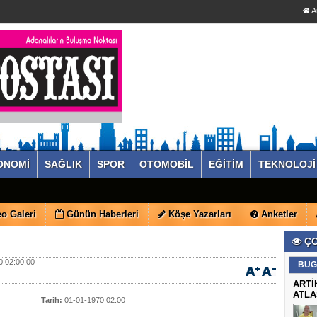
A
ONOMİ
SAĞLIK
SPOR
OTOMOBİL
EĞİTİM
TEKNOLOJİ
o Galeri
Günün Haberleri
Köşe Yazarları
Anketler
ÇO
 02:00:00
BUG
ARTİ
ATLA
Tarih:
01-01-1970 02:00