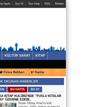
na Sayfa
Üye Ol
Üye Girişi
RSS
Reklam
KÜLTÜR SANAT
KİTAP
Firma Rehberi
İlanlar
K OKUNAN HABERLER
ÜN
BU HAFTA
BU AY
KA KİTAP KULÜBÜ'NDE "PUSLU KITALAR
SI" ÜZERİNE EDEBİ..
İhsan Oktay Anar'ın kült
romanı, farklı ıbakış açılarıyla