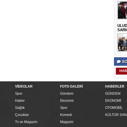
ULUD
SARI
SO
HAB
VİDEOLAR
FOTO GALERİ
HABERLER
Spor
Gündem
GÜNDEM
Haber
Ekonomi
EKONOMİ
Sağlık
Spor
OTOMOBİL
Çocuklar
Komedi
KÜLTÜR SAN
Tv ve Magazin
Magazin