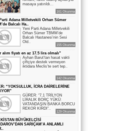
masaya yatırıldı...
161 Okunma
Parti Adana Milletvekili Orhan Sümer
de Balcalı Ha..
Yeni Parti Adana Milletvekili
Orhan Sümer TBMM’de
Balcalı Hastanesi’nin Sesi
Old..
155 Okunma
r alım fiyatı en az 17.5 lira olmalı”
Ayhan Barut’tan hasat vakti
çiftçiye destek vermeyen
iktidara Meclis’te sert tep..
142 Okunma
R: “YOKSULLUK, İCRA DAİRELERİNE
IYOR”
GÜRER: “7,1 TRİLYON
LİRALIK BORÇ YÜKÜ:
VATANDAŞIN BANKA BORCU
REKOR KIRDI”..
129 Okunma
KİSTAN BÜYÜKELÇİSİ
DAROV’DAN SARIÇAM’A ANLAMLI
..