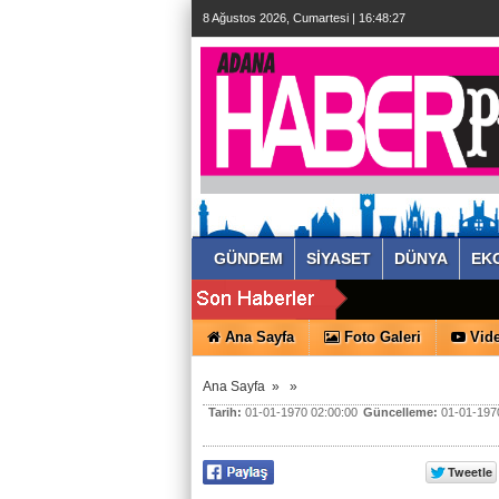
8 Ağustos 2026, Cumartesi | 16:48:27
GÜNDEM
SİYASET
DÜNYA
EK
Ana Sayfa
Foto Galeri
Vide
Ana Sayfa
»
»
Tarih:
01-01-1970 02:00:00
Güncelleme:
01-01-1970