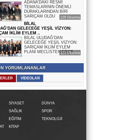
ADANA’DAKİ RESMÎ
TEMASLARININ ÖNEMLİ
DURAKLARINDAN BİRİ
SARIÇAM OLDU
128 Okunma
BİLAL
AĞ’DAN GELECEĞE YEŞİL VİZYON:
ÇAM İKLİM EYLEM ..
BİLAL ULUDAĞ’DAN
GELECEĞE YEŞİL VİZYON:
SARIÇAM İKLİM EYLEM
PLANI MECLİSTEN GEÇT..
123 Okunma
N YORUMLANANLAR
ERLER
VİDEOLAR
SİYASET
DÜNYA
SAĞLIK
SPOR
EĞİTİM
TEKNOLOJİ
AT
KİTAP