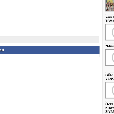
Yeni 
TBMM’
“Mısı
eri
GÜRE
YANS
ÖZBE
KHAY
ZİYAR