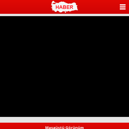
ANASAYFA
KATEGORİLER
YAZARLAR
ANKETLER
FOTO GALERİ
VİDEO GALERİ
KÜNYE
İLETİŞİM
Masaüstü Görünüm