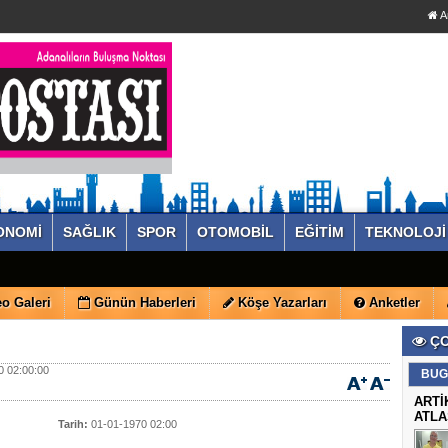
A
ONOMİ
SAĞLIK
SPOR
OTOMOBİL
EĞİTİM
TEKNOLOJİ
o Galeri
Günün Haberleri
Köşe Yazarları
Anketler
ÇO
 02:00:00
BUG
ARTİ
ATLA
Tarih:
01-01-1970 02:00