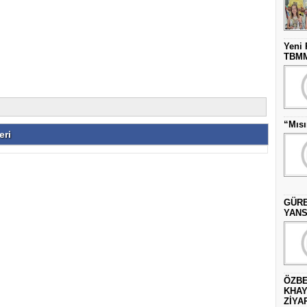
Yeni 
TBMM’
“Mısı
eri
GÜRE
YANS
ÖZBE
KHAY
ZİYAR