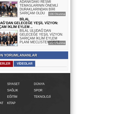
ADANA’DAKİ RESMÎ
TEMASLARININ ÖNEMLİ
DURAKLARINDAN BİRİ
SARIÇAM OLDU
106 Okunma
BİLAL
AĞ’DAN GELECEĞE YEŞİL VİZYON:
ÇAM İKLİM EYLEM ..
BİLAL ULUDAĞ’DAN
GELECEĞE YEŞİL VİZYON:
SARIÇAM İKLİM EYLEM
PLANI MECLİSTEN GEÇT..
102 Okunma
N YORUMLANANLAR
ERLER
VİDEOLAR
SİYASET
DÜNYA
SAĞLIK
SPOR
EĞİTİM
TEKNOLOJİ
AT
KİTAP