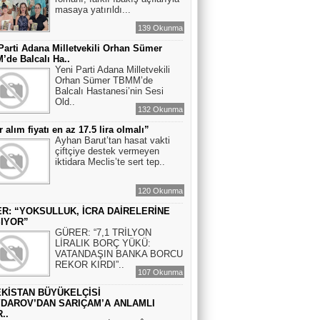
masaya yatırıldı...
139 Okunma
Parti Adana Milletvekili Orhan Sümer
de Balcalı Ha..
Yeni Parti Adana Milletvekili
Orhan Sümer TBMM’de
Balcalı Hastanesi’nin Sesi
Old..
132 Okunma
r alım fiyatı en az 17.5 lira olmalı”
Ayhan Barut’tan hasat vakti
çiftçiye destek vermeyen
iktidara Meclis’te sert tep..
120 Okunma
R: “YOKSULLUK, İCRA DAİRELERİNE
IYOR”
GÜRER: “7,1 TRİLYON
LİRALIK BORÇ YÜKÜ:
VATANDAŞIN BANKA BORCU
REKOR KIRDI”..
107 Okunma
KİSTAN BÜYÜKELÇİSİ
DAROV’DAN SARIÇAM’A ANLAMLI
..