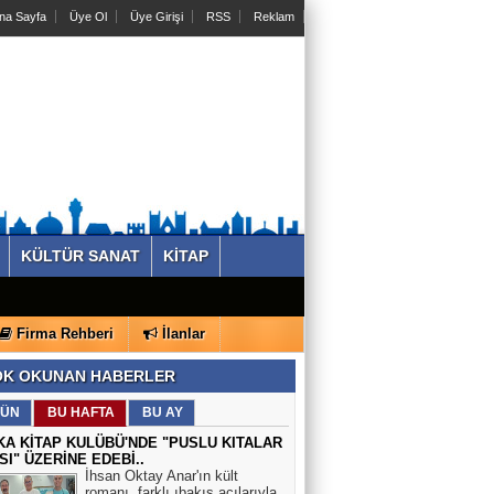
na Sayfa
Üye Ol
Üye Girişi
RSS
Reklam
KÜLTÜR SANAT
KİTAP
Firma Rehberi
İlanlar
K OKUNAN HABERLER
ÜN
BU HAFTA
BU AY
KA KİTAP KULÜBÜ'NDE "PUSLU KITALAR
SI" ÜZERİNE EDEBİ..
İhsan Oktay Anar'ın kült
romanı, farklı ıbakış açılarıyla