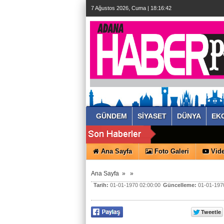
7 Ağustos 2026, Cuma | 18:16:43
GÜNDEM
SİYASET
DÜNYA
EK
Ana Sayfa
Foto Galeri
Vide
Ana Sayfa
»
»
Tarih:
01-01-1970 02:00:00
Güncelleme:
01-01-1970