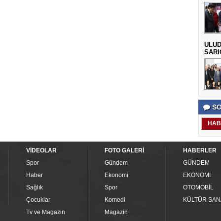
ULUD
SARI
SO
HAB
VİDEOLAR
FOTO GALERİ
HABERLER
Spor
Gündem
GÜNDEM
Haber
Ekonomi
EKONOMİ
Sağlık
Spor
OTOMOBİL
Çocuklar
Komedi
KÜLTÜR SAN
Tv ve Magazin
Magazin