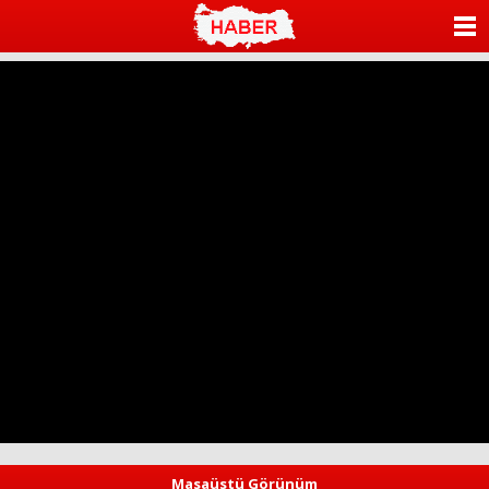
ANASAYFA
KATEGORİLER
YAZARLAR
ANKETLER
FOTO GALERİ
VİDEO GALERİ
KÜNYE
İLETİŞİM
Masaüstü Görünüm