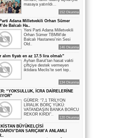
masaya yatırıldı...
152 Okunma
Parti Adana Milletvekili Orhan Sümer
de Balcalı Ha..
Yeni Parti Adana Milletvekili
Orhan Sümer TBMM’de
Balcalı Hastanesi’nin Sesi
Old..
146 Okunma
r alım fiyatı en az 17.5 lira olmalı”
Ayhan Barut’tan hasat vakti
çiftçiye destek vermeyen
iktidara Meclis’te sert tep..
134 Okunma
R: “YOKSULLUK, İCRA DAİRELERİNE
IYOR”
GÜRER: “7,1 TRİLYON
LİRALIK BORÇ YÜKÜ:
VATANDAŞIN BANKA BORCU
REKOR KIRDI”..
120 Okunma
KİSTAN BÜYÜKELÇİSİ
DAROV’DAN SARIÇAM’A ANLAMLI
..