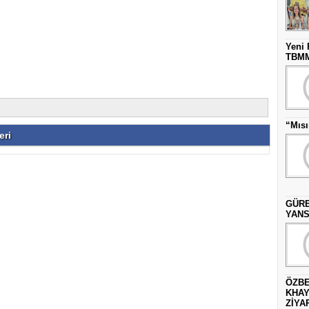
Yeni 
TBMM’
“Mısı
eri
GÜRE
YANS
ÖZBE
KHAY
ZİYAR