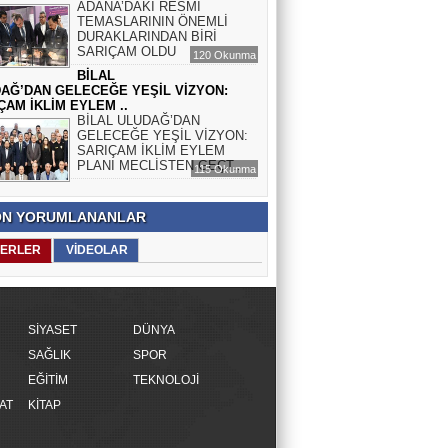
ADANA’DAKİ RESMÎ
TEMASLARININ ÖNEMLİ
DURAKLARINDAN BİRİ
SARIÇAM OLDU
120 Okunma
BİLAL
AĞ’DAN GELECEĞE YEŞİL VİZYON:
ÇAM İKLİM EYLEM ..
BİLAL ULUDAĞ’DAN
GELECEĞE YEŞİL VİZYON:
SARIÇAM İKLİM EYLEM
PLANI MECLİSTEN GEÇT..
115 Okunma
N YORUMLANANLAR
ERLER
VİDEOLAR
SİYASET
DÜNYA
SAĞLIK
SPOR
EĞİTİM
TEKNOLOJİ
AT
KİTAP