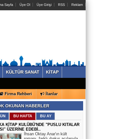
na Sayfa
Üye Ol
Üye Girişi
RSS
Reklam
KÜLTÜR SANAT
KİTAP
Firma Rehberi
İlanlar
K OKUNAN HABERLER
ÜN
BU HAFTA
BU AY
KA KİTAP KULÜBÜ'NDE "PUSLU KITALAR
SI" ÜZERİNE EDEBİ..
İhsan Oktay Anar'ın kült
romanı, farklı ıbakış açılarıyla