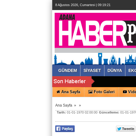
8 Ağustos 2026, Cumartesi | 09:19:21
GÜNDEM
SİYASET
DÜNYA
EK
Ana Sayfa
Foto Galeri
Vide
Ana Sayfa
»
»
Tarih:
01-01-1970 02:00:00
Güncelleme:
01-01-1970