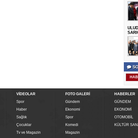
ULUD
SARI
SO
HAB
VİDEOLAR
FOTO GALERİ
HABERLER
Spor
Gündem
GÜNDEM
Haber
Ekonomi
EKONOMİ
Sağlık
Spor
OTOMOBİL
Çocuklar
Komedi
KÜLTÜR SAN
Tv ve Magazin
Magazin