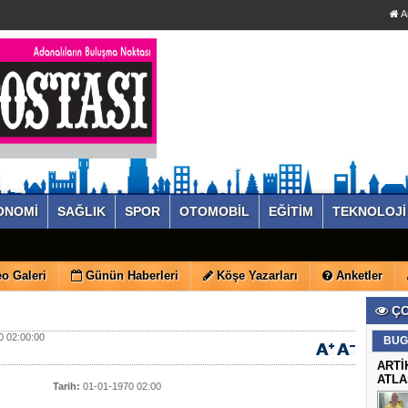
A
ONOMİ
SAĞLIK
SPOR
OTOMOBİL
EĞİTİM
TEKNOLOJİ
o Galeri
Günün Haberleri
Köşe Yazarları
Anketler
ÇO
 02:00:00
BUG
ARTİ
ATLA
Tarih:
01-01-1970 02:00