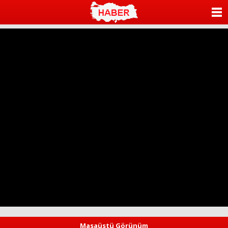
ANASAYFA
KATEGORİLER
YAZARLAR
ANKETLER
FOTO GALERİ
VİDEO GALERİ
KÜNYE
İLETİŞİM
Masaüstü Görünüm