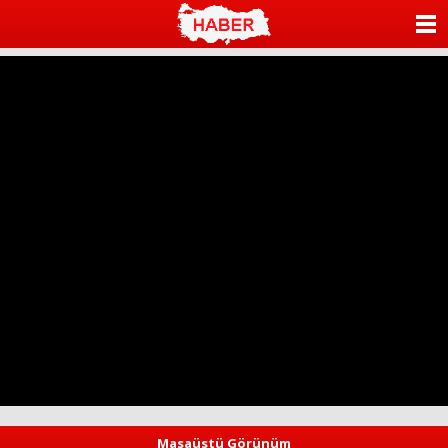
ANASAYFA
KATEGORİLER
YAZARLAR
ANKETLER
FOTO GALERİ
VİDEO GALERİ
KÜNYE
İLETİŞİM
Masaüstü Görünüm