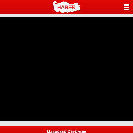
ANASAYFA
KATEGORİLER
YAZARLAR
ANKETLER
FOTO GALERİ
VİDEO GALERİ
KÜNYE
İLETİŞİM
Masaüstü Görünüm