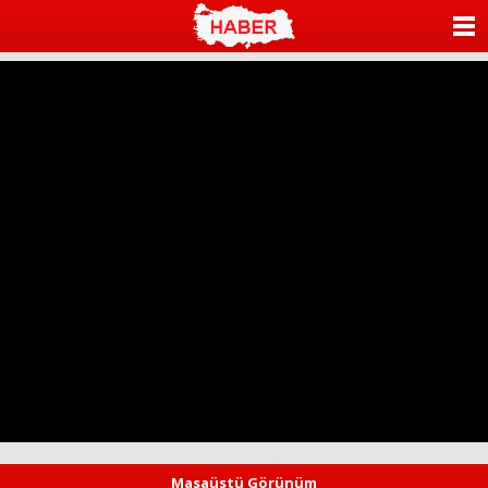
ANASAYFA
KATEGORİLER
YAZARLAR
ANKETLER
FOTO GALERİ
VİDEO GALERİ
KÜNYE
İLETİŞİM
Masaüstü Görünüm