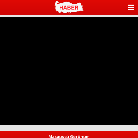
ANASAYFA
KATEGORİLER
YAZARLAR
ANKETLER
FOTO GALERİ
VİDEO GALERİ
KÜNYE
İLETİŞİM
Masaüstü Görünüm