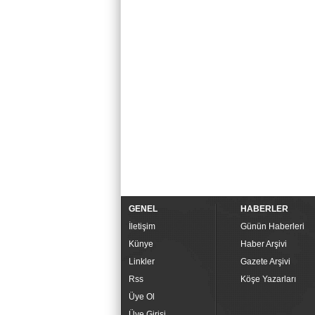
GENEL
HABERLER
İletişim
Günün Haberleri
Künye
Haber Arşivi
Linkler
Gazete Arşivi
Rss
Köşe Yazarları
Üye Ol
Üye Girişi