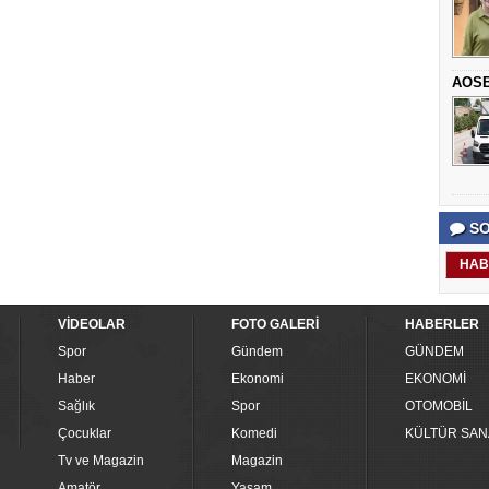
AOSB,
SO
HAB
VİDEOLAR
FOTO GALERİ
HABERLER
Spor
Gündem
GÜNDEM
Haber
Ekonomi
EKONOMİ
Sağlık
Spor
OTOMOBİL
Çocuklar
Komedi
KÜLTÜR SAN
Tv ve Magazin
Magazin
Amatör
Yaşam