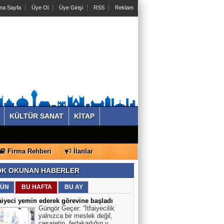
na Sayfa
Üye Ol
Üye Girişi
RSS
Reklam
KÜLTÜR SANAT
KİTAP
Firma Rehberi
İlanlar
K OKUNAN HABERLER
ÜN
BU HAFTA
BU AY
faiyeci yemin ederek görevine başladı
Güngör Geçer: “İtfaiyecilik
yalnızca bir meslek değil,
cesaretin, fedakarlığın v..