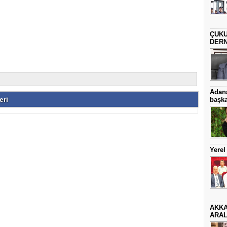
ÇUKU
DERN
Adana
eri
başka
Yere
AKKA
ARAL