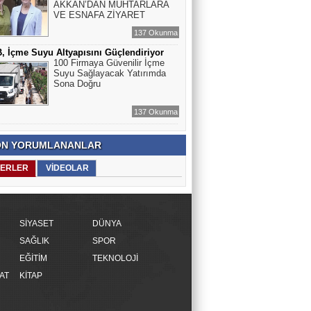
AKKAN’DAN MUHTARLARA
VE ESNAFA ZİYARET
137 Okunma
 İçme Suyu Altyapısını Güçlendiriyor
100 Firmaya Güvenilir İçme
Suyu Sağlayacak Yatırımda
Sona Doğru
137 Okunma
N YORUMLANANLAR
ERLER
VİDEOLAR
SİYASET
DÜNYA
SAĞLIK
SPOR
EĞİTİM
TEKNOLOJİ
AT
KİTAP