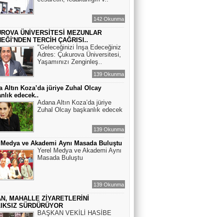
142 Okunma
ROVA ÜNİVERSİTESİ MEZUNLAR
EĞİ'NDEN TERCİH ÇAĞRISI..
"Geleceğinizi İnşa Edeceğiniz
Adres: Çukurova Üniversitesi,
Yaşamınızı Zenginleş..
139 Okunma
 Altın Koza’da jüriye Zuhal Olcay
nlık edecek..
Adana Altın Koza’da jüriye
Zuhal Olcay başkanlık edecek
139 Okunma
l Medya ve Akademi Aynı Masada Buluştu
Yerel Medya ve Akademi Aynı
Masada Buluştu
139 Okunma
N, MAHALLE ZİYARETLERİNİ
IKSIZ SÜRDÜRÜYOR
BAŞKAN VEKİLİ HASİBE