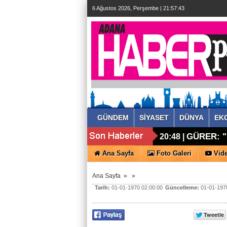
6 Ağustos 2026, Perşembe | 21:57:44
GÜNDEM
SİYASET
DÜNYA
EK
GÜRER: 
20:48 |
Ana Sayfa
Foto Galeri
Vide
Ana Sayfa
»
»
Tarih:
01-01-1970 02:00:00
Güncelleme:
01-01-1970