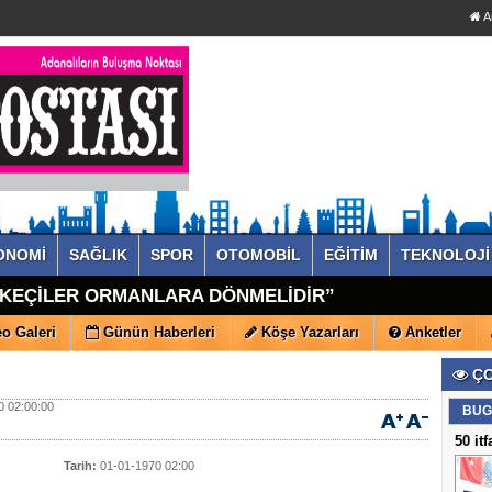
A
ONOMİ
SAĞLIK
SPOR
OTOMOBİL
EĞİTİM
TEKNOLOJİ
"KEÇİLER ORMANLARA DÖNMELİDİR”
o Galeri
Günün Haberleri
Köşe Yazarları
Anketler
ÇO
 02:00:00
BUG
50 it
Tarih:
01-01-1970 02:00