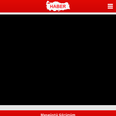
ANASAYFA
KATEGORİLER
YAZARLAR
ANKETLER
FOTO GALERİ
VİDEO GALERİ
KÜNYE
İLETİŞİM
Masaüstü Görünüm