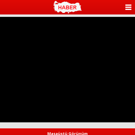
ANASAYFA
KATEGORİLER
YAZARLAR
ANKETLER
FOTO GALERİ
VİDEO GALERİ
KÜNYE
İLETİŞİM
Masaüstü Görünüm