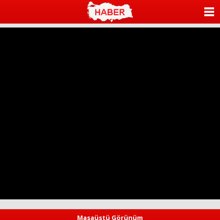
ANASAYFA
KATEGORİLER
YAZARLAR
ANKETLER
FOTO GALERİ
VİDEO GALERİ
KÜNYE
İLETİŞİM
Masaüstü Görünüm