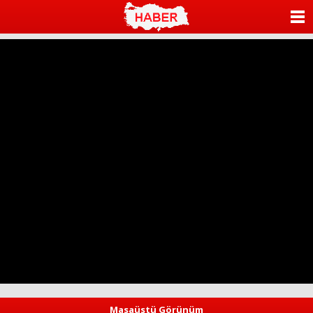
ANASAYFA
KATEGORİLER
YAZARLAR
ANKETLER
FOTO GALERİ
VİDEO GALERİ
KÜNYE
İLETİŞİM
Masaüstü Görünüm