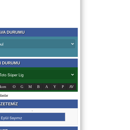
VA DURUMU
N DURUMU
akım
O
G
M
B
A
Y
P
AV
ZETEMİZ