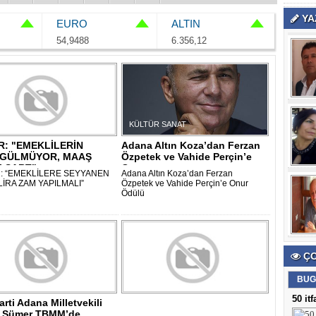
YA
EURO
ALTIN
54,9488
6.356,12
ONOMİ
KÜLTÜR SANAT
: "EMEKLİLERİN
Adana Altın Koza’dan Ferzan
 GÜLMÜYOR, MAAŞ
Özpetek ve Vahide Perçin’e
I ŞART"..
Onur ..
: “EMEKLİLERE SEYYANEN
Adana Altın Koza’dan Ferzan
 LİRA ZAM YAPILMALI”
Özpetek ve Vahide Perçin’e Onur
Ödülü
ÇO
BUG
AĞLIK
GÜNDEM
50 it
arti Adana Milletvekili
 Sümer TBMM’de