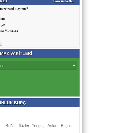
KET
Tüm Anketler
mize nasıl ulaştınız?
lam
siye
ma Motorları
MAZ VAKİTLERİ
NLÜK BURÇ
Boğa
İkizler
Yengeç
Aslan
Başak