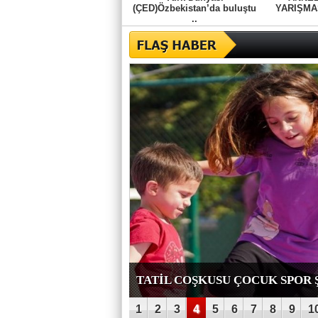
(ÇED)Özbekistan’da buluştu
YARIŞMA
..
TATİL COŞKUSU ÇOCUK SPOR 
1
2
3
4
5
6
7
8
9
1