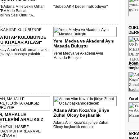
ı Ha..
ti Adana Milletvekili Orhan
"Sebep AKP, bedeli halk ödüyor"
TBMM’de Balcalı
i’nin Sesi Oldu: "A..
ÇUKU
ÜR SANAT
GÜNDEM
DERN
A KİTAP KULÜBÜ'NDE
Yerel Medya ve Akademi Aynı
U KITALAR ATLASI"
Masada Buluştu
NE EDEBİ..
tay Anar'ın kült romanı, farklı
Yerel Medya ve Akademi Aynı
çılarıyla masaya yatırıldı...
Masada Buluştu
Adana
başka
Yere
KÜLTÜR SANAT
ÜR SANAT
Adana Altın Koza’da jüriye
N, MAHALLE
Zuhal Olcay başkanlık
ETLERİNİ ARALIKSIZ
edecek..
Adana Altın Koza’da jüriye Zuhal
ÜRÜYOR
 VEKİLİ HASİBE
Olcay başkanlık edecek
’DAN MUHTARLARA VE
AKKA
 ZİYARET
ARAL