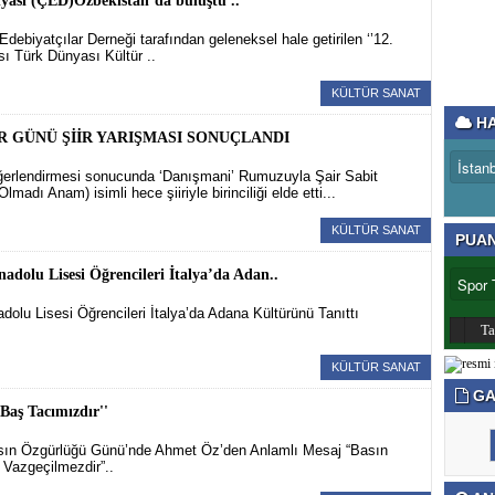
ası (ÇED)Özbekistan’da buluştu ..
debiyatçılar Derneği tarafından geleneksel hale getirilen ‘’12.
sı Türk Dünyası Kültür ..
KÜLTÜR SANAT
HA
 GÜNÜ ŞİİR YARIŞMASI SONUÇLANDI
eğerlendirmesi sonucunda ‘Danışmani’ Rumuzuyla Şair Sabit
lmadı Anam) isimli hece şiiriyle birinciliği elde etti...
KÜLTÜR SANAT
PUA
nadolu Lisesi Öğrencileri İtalya’da Adan..
nadolu Lisesi Öğrencileri İtalya’da Adana Kültürünü Tanıttı
T
KÜLTÜR SANAT
GA
 Baş Tacımızdır''
ın Özgürlüğü Günü’nde Ahmet Öz’den Anlamlı Mesaj “Basın
 Vazgeçilmezdir”..