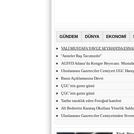
GÜNDEM
DÜNYA
EKONOMİ
VALİ MUSTAFA YAVUZ SEYHAN'DA ESNA
ZİYARET ET..
''Anneler Baş Tacımızdır''
AGSYD Adana’da Kongre Heyecanı: Mustafa
Uluslararası Gazeteciler Cemiyeti UGC Hatay
Basın Açıklamasına Davet
ÇGC’nin gurur günü
ÇGC’nin gurur günü
Tarihe tanıklık eden Fotoğraf kareleri
Ali Bedrettin Karataş Okullara Yönelik Saldırı
Uluslararası Gazeteciler Cemiyetinden Sivere