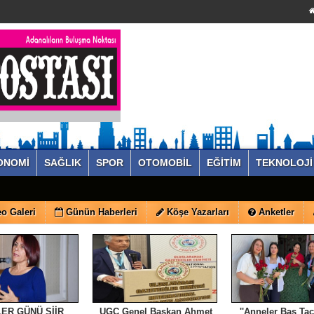
ONOMİ
SAĞLIK
SPOR
OTOMOBİL
EĞİTİM
TEKNOLOJİ
o Galeri
Günün Haberleri
Köşe Yazarları
Anketler
ER GÜNÜ ŞİİR
UGC Genel Başkan Ahmet
''Anneler Baş Tac