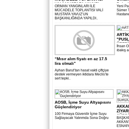
VALİ MUSTAFA YAVUZ’..
Balcal
ORMAN YANGINLARI İLE
Yeni Par
MÜCADELE TOPLANTISI VALİ
Sümer 
MUSTAFA YAVUZ’UN
Hastanes
BAŞKANLIĞINDA YAPILDI..
KÜLT
ARTİK
"PUSL
ÜZERİ
İhsan Ok
ıbakış a
EKONOMİ
“Mısır alım fiyatı en az 17.5
lira olmalı”
Ayhan Barut’tan hasat vakti çiftçiye
destek vermeyen iktidara Meclis’te
sert tepki..
EKONOMİ
KÜLT
AOSB, İçme Suyu Altyapısını
AKKA
Güçlendiriyor
ZİYAR
100 Firmaya Güvenilir İçme Suyu
SÜRD
Sağlayacak Yatırımda Sona Doğru
BAŞKAN
AKKAN
ESNAFA