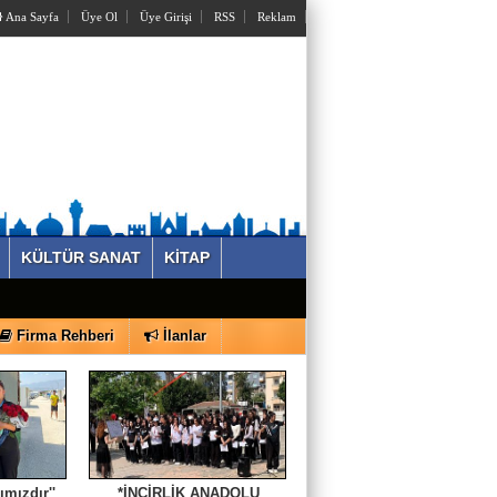
Ana Sayfa
Üye Ol
Üye Girişi
RSS
Reklam
KÜLTÜR SANAT
KİTAP
Firma Rehberi
İlanlar
ımızdır''
*İNCİRLİK ANADOLU