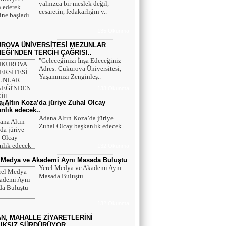
yalnızca bir meslek değil,
Halise TEKBAŞ
cesaretin, fedakarlığın v..
SEVGİLİ GEÇMİŞİM
135 Okunma
ROVA ÜNİVERSİTESİ MEZUNLAR
EĞİ'NDEN TERCİH ÇAĞRISI..
"Geleceğinizi İnşa Edeceğiniz
Adres: Çukurova Üniversitesi,
Yaşamınızı Zenginleş..
133 Okunma
 Altın Koza’da jüriye Zuhal Olcay
nlık edecek..
Adana Altın Koza’da jüriye
Zuhal Olcay başkanlık edecek
132 Okunma
l Medya ve Akademi Aynı Masada Buluştu
Yerel Medya ve Akademi Aynı
Masada Buluştu
132 Okunma
N, MAHALLE ZİYARETLERİNİ
IKSIZ SÜRDÜRÜYOR