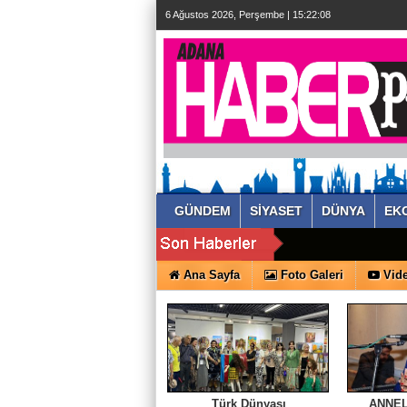
6 Ağustos 2026, Perşembe | 15:22:10
GÜNDEM
SİYASET
DÜNYA
EK
Ana Sayfa
Foto Galeri
Vide
Türk Dünyası
ANNEL