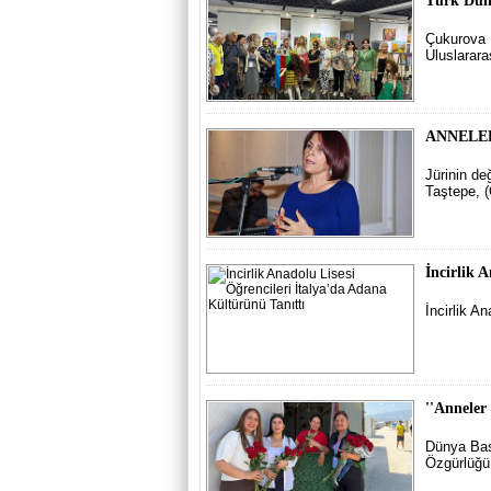
Türk Düny
Çukurova E
Uluslarara
ANNELER
Jürinin d
Taştepe, (O
İncirlik A
İncirlik A
''Anneler
Dünya Bas
Özgürlüğü