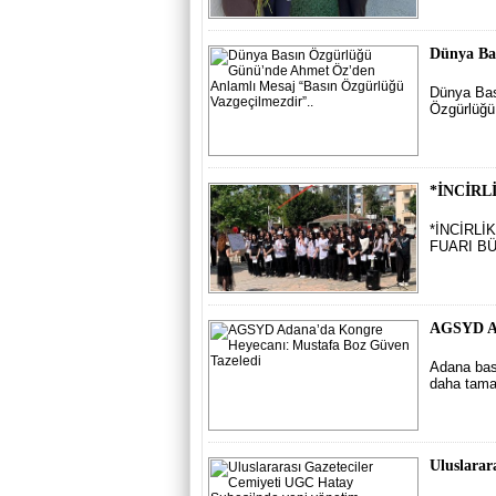
Dünya Ba
Dünya Bas
Özgürlüğü
*İNCİRL
*İNCİRLİ
FUARI B
AGSYD Ad
Adana bası
daha tama
Uluslarar