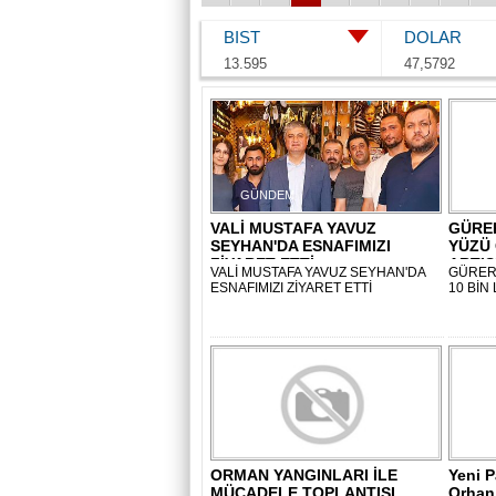
BIST
DOLAR
13.595
47,5792
GÜNDEM
EK
VALİ MUSTAFA YAVUZ
GÜRER
SEYHAN'DA ESNAFIMIZI
YÜZÜ
ZİYARET ETTİ
ARTIŞ
VALİ MUSTAFA YAVUZ SEYHAN'DA
GÜRER
ESNAFIMIZI ZİYARET ETTİ
10 BİN
GÜNDEM
S
ORMAN YANGINLARI İLE
Yeni P
MÜCADELE TOPLANTISI
Orhan