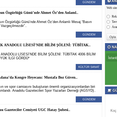
AN
GÜNDEM
Web site
sın Özgürlüğü Günü’nde Ahmet Öz’den Anlaml..
Rek
ın Özgürlüğü Günü’nde Ahmet Öz’den Anlamlı Mesaj “Basın
Tav
 Vazgeçilmezdir”..
Ara
GÜNDEM
İK ANADOLU LİSESİ’NDE BİLİM ŞÖLENİ: TÜBİTAK..
NA
K ANADOLU LİSESİ’NDE BİLİM ŞÖLENİ: TÜBİTAK 4006 BİLİM
ÜYÜK İLGİ GÖRDÜ*
KÜLTÜR SANAT
ana’da Kongre Heyecanı: Mustafa Boz Güven..
n ve spor camiasını buluşturan önemli organizasyonlardan biri
GÜ
mlandı. Anadolu Gazetecileri Spor Yazarları Derneği (AGSYD)..
GÜNDEM
ası Gazeteciler Cemiyeti UGC Hatay Şubesi..
Koç