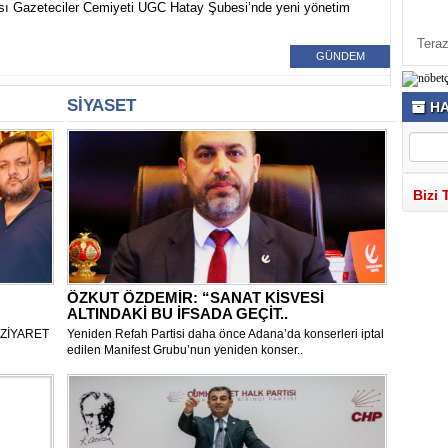
ası Gazeteciler Cemiyeti UGC Hatay Şubesi’nde yeni yönetim
Teraz
GÜNDEM
SİYASET
HA
Bizi 
ÖZKUT ÖZDEMİR: “SANAT KİSVESİ
ALTINDAKİ BU İFSADA GEÇİT..
 ZİYARET
Yeniden Refah Partisi daha önce Adana’da konserleri iptal
edilen Manifest Grubu’nun yeniden konser..