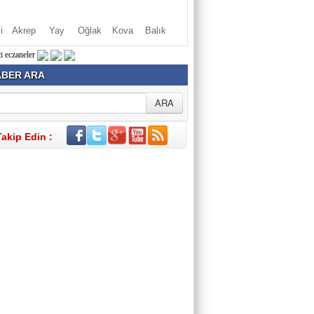
i
Akrep
Yay
Oğlak
Kova
Balık
BER ARA
Takip Edin :