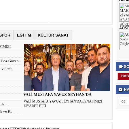
AOSB,
SPOR
EĞİTİM
KÜLTÜR SANAT
FIMIZI
 Boz Güven..
SO
 Şubesi..
HAB
HA
VALİ MUSTAFA YAVUZ SEYHAN'DA
ESNAFIMIZI ..
VALİ MUSTAFA YAVUZ SEYHAN'DA ESNAFIMIZI
lar ..
ZİYARET ETTİ
k ve K..