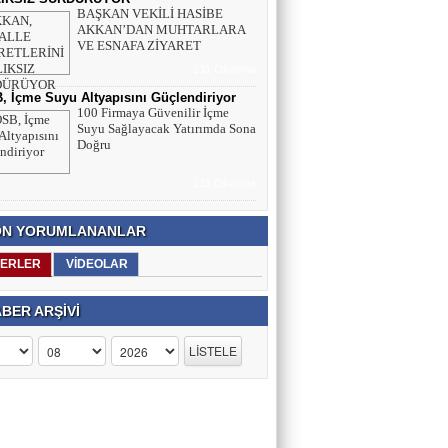
BAŞKAN VEKİLİ HASİBE
AKKAN’DAN MUHTARLARA
VE ESNAFA ZİYARET
131 Okunma
 İçme Suyu Altyapısını Güçlendiriyor
100 Firmaya Güvenilir İçme
Suyu Sağlayacak Yatırımda Sona
Doğru
131 Okunma
N YORUMLANANLAR
ERLER
VİDEOLAR
BER ARŞİVİ