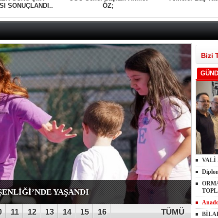
SI SONUÇLANDI..
ÖZ;
Bizi 
GÜN
VALİ
Diplom
ORMA
ŞENLİĞİ’NDE YAŞANDI
TOPL
Anado
TÜMÜ
0
11
12
13
14
15
16
BİLA