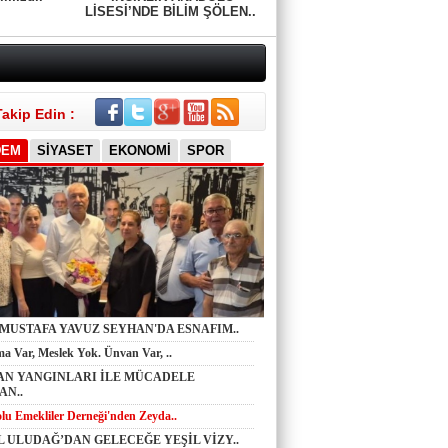
LİSESİ’NDE BİLİM ŞÖLEN..
Takip Edin :
DEM
SİYASET
EKONOMİ
SPOR
Celil KOCATAŞ
 MUSTAFA YAVUZ SEYHAN'DA ESNAFIM..
Toplum Nereye Gidiyor? Sessiz Bir
a Var, Meslek Yok. Ünvan Var, ..
Çöküşün İçinde miyiz?
N YANGINLARI İLE MÜCADELE
AN..
lu Emekliler Derneği'nden Zeyda..
Ferhat ADAMHASAN
L ULUDAĞ’DAN GELECEĞE YEŞİL VİZY..
Ferhat ADAMHASAN