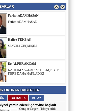
ZARLAR
Halise TEKBAŞ
SEVGİLİ GEÇMİŞİM
Dr. ALPER AKÇAM
KATILIM SAĞLADIK! TÜRKÇE’Yİ BİR
KERE DAHA HAKLADIK!
Celil KOCATAŞ
Toplum Nereye Gidiyor? Sessiz Bir
Çöküşün İçinde miyiz?
K OKUNAN HABERLER
Ferhat ADAMHASAN
Ferhat ADAMHASAN
ÜN
BU HAFTA
BU AY
faiyeci yemin ederek görevine başladı
Güngör Geçer: “İtfaiyecilik